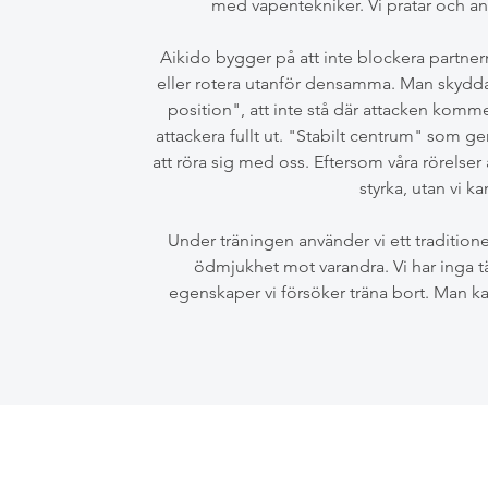
med vapentekniker. Vi pratar och anv
Aikido bygger på att inte blockera partnerns
eller rotera utanför densamma. Man skyddar s
position", att inte stå där attacken komm
attackera fullt ut. "Stabilt centrum" som ge
att röra sig med oss. Eftersom våra rörelser 
styrka, utan vi k
Under träningen använder vi ett tradition
ödmjukhet mot varandra. Vi har inga täv
egenskaper vi försöker träna bort. Man kan