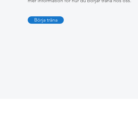
mer information för hur du börjar träna hos oss.
Börja träna
Address
Contact
Dojo Elvärket
info@takenoko.se
Förrådsgatan 6