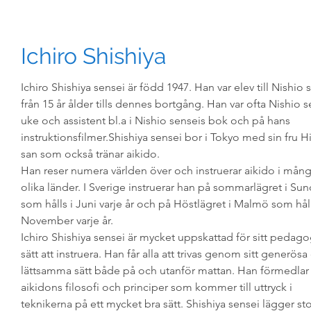
Ichiro Shishiya
Ichiro Shishiya sensei är född 1947. Han var elev till Nishio 
från 15 år ålder tills dennes bortgång. Han var ofta Nishio s
uke och assistent bl.a i Nishio senseis bok och på hans
instruktionsfilmer.Shishiya sensei bor i Tokyo med sin fru H
san som också tränar aikido.
Han reser numera världen över och instruerar aikido i mån
olika länder. I Sverige instruerar han på sommarlägret i Sun
som hålls i Juni varje år och på Höstlägret i Malmö som håll
November varje år.
Ichiro Shishiya sensei är mycket uppskattad för sitt pedago
sätt att instruera. Han får alla att trivas genom sitt generösa
lättsamma sätt både på och utanför mattan. Han förmedlar
aikidons filosofi och principer som kommer till uttryck i
teknikerna på ett mycket bra sätt. Shishiya sensei lägger sto