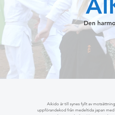
AI
Den harmon
Aikido är till synes fyllt av motsättni
uppförandekod från medeltida japan med full