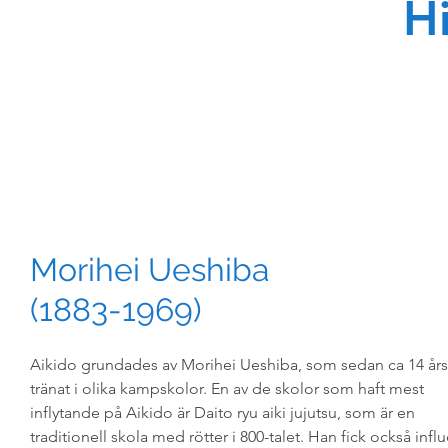
Hi
Morihei Ueshiba
(1883-1969)
Aikido grundades av Morihei Ueshiba, som sedan ca 14 års
tränat i olika kampskolor. En av de skolor som haft mest
inflytande på Aikido är Daito ryu aiki jujutsu, som är en
traditionell skola med rötter i 800-talet. Han fick också infl